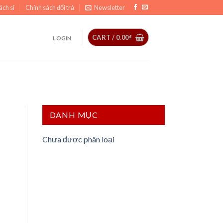
ách sỉ
Chính sách đổi trả
Newsletter
CART /
0.00
₫
LOGIN
DANH MỤC
Chưa được phân loại