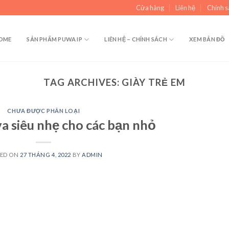
Cửa hàng
Liên hệ
Chính s
OME
SẢN PHẨM PUWA IP
LIÊN HỆ – CHÍNH SÁCH
XEM BẢN ĐỒ
TAG ARCHIVES:
GIÀY TRẺ EM
CHƯA ĐƯỢC PHÂN LOẠI
a siêu nhẹ cho các bạn nhỏ
TED ON
27 THÁNG 4, 2022
BY
ADMIN