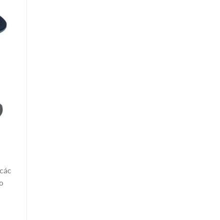
 các
o