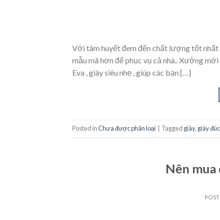
Với tâm huyết đem đến chất lượng tốt nhất 
mẫu mã hơn để phục vụ cả nhà.. Xưởng mới h
Eva , giày siêu nhẹ , giúp các bạn […]
Posted in
Chưa được phân loại
|
Tagged
giày
,
giày đúc
Nên mua d
POS