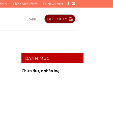
ách sỉ
Chính sách đổi trả
Newsletter
CART /
0.00
₫
LOGIN
I
DANH MỤC
Chưa được phân loại