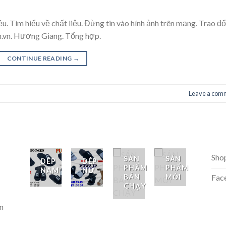
u. Tìm hiểu về chất liệu. Đừng tin vào hính ảnh trên mạng. Trao đổ
nh.vn. Hương Giang. Tổng hợp.
CONTINUE READING
→
Leave a com
Sho
SẢN
SẢN
DÉP
DÉP
PHẨM
PHẨM
NAM
NỮ
BÁN
MỚI
Fac
CHẠY
n