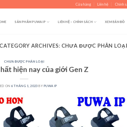
Cửa hàng
Liên hệ
Chính s
OME
SẢN PHẨM PUWA IP
LIÊN HỆ – CHÍNH SÁCH
XEM BẢN ĐỒ
CATEGORY ARCHIVES:
CHƯA ĐƯỢC PHÂN LOẠ
CHƯA ĐƯỢC PHÂN LOẠI
hất hiện nay của giới Gen Z
TED ON
6 THÁNG 1, 2023
BY
PUWA IP