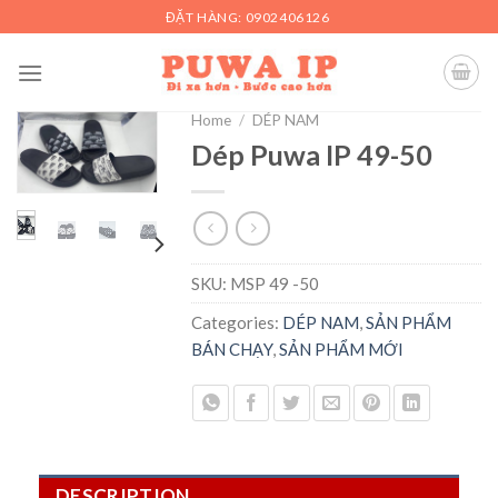
Skip
ĐẶT HÀNG: 0902406126
to
content
Home
/
DÉP NAM
Dép Puwa IP 49-50
SKU:
MSP 49 -50
Categories:
DÉP NAM
,
SẢN PHẨM
BÁN CHẠY
,
SẢN PHẨM MỚI
DESCRIPTION