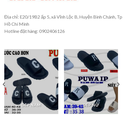
Địa chỉ: E20/19B2 ấp 5, xã Vĩnh Lộc B, Huyện Bình Chánh, Tp
Hồ Chí Minh
Hotline đặt hàng: 0902406126
DÉP NAM
DÉP NỮ