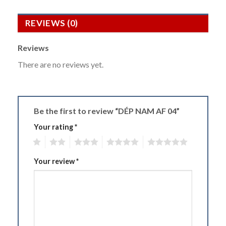
REVIEWS (0)
Reviews
There are no reviews yet.
Be the first to review “DÉP NAM AF 04”
Your rating
*
1
2
3
4
5
Your review
*