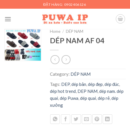
Skip
ĐẶT HÀNG: 0902406126
to
content
Home
/
DÉP NAM
DÉP NAM AF 04
Category:
DÉP NAM
Tags:
DEP
,
dép bản
,
dép đẹp
,
dép đúc
,
dép hot trend
,
DEP NAM
,
dép nam. dép
quai
,
dép Puwa
,
dép quai
,
dép rẻ
,
dép
xưởng