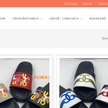
Cửa hàng
Liên hệ
Chính s
OME
SẢN PHẨM PUWA IP
LIÊN HỆ – CHÍNH SÁCH
XEM BẢN ĐỒ
Show