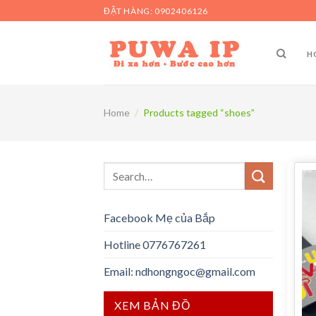
Skip
ĐẶT HÀNG: 0902406126
to
content
H
Home
/
Products tagged “shoes”
Search
for:
Facebook Mẹ của Bắp
Hotline 0776767261
Email: ndhongngoc@gmail.com
XEM BẢN ĐỒ