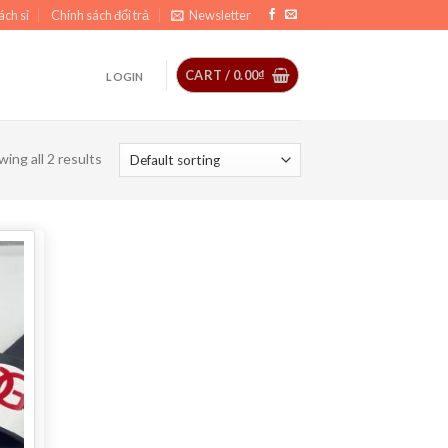
ách sỉ
Chính sách đổi trả
Newsletter
CART /
0.00
₫
LOGIN
ing all 2 results