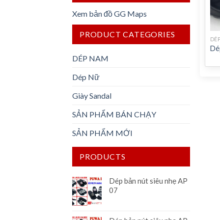
Xem bản đồ GG Maps
PRODUCT CATEGORIES
DÉ
Dé
DÉP NAM
Dép Nữ
Giày Sandal
SẢN PHẨM BÁN CHẠY
SẢN PHẨM MỚI
PRODUCTS
Dép bản nút siêu nhẹ AP
07