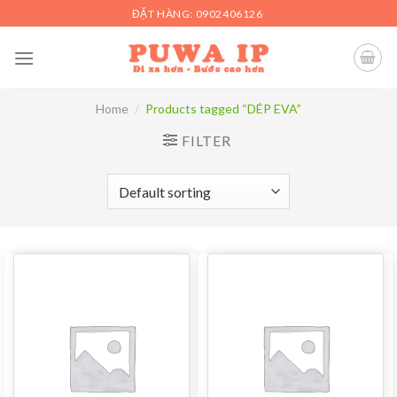
Skip
ĐẶT HÀNG: 0902406126
to
content
Home
/
Products tagged “DÉP EVA”
FILTER