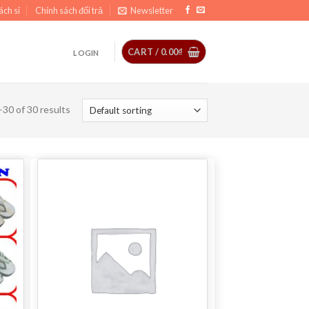
ách sỉ
Chính sách đổi trả
Newsletter
CART /
0.00
₫
LOGIN
30 of 30 results