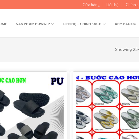
Cửa hàng
Liên hệ
Chính s
OME
SẢN PHẨM PUWA IP
LIÊN HỆ – CHÍNH SÁCH
XEM BẢN ĐỒ
Showing 25–