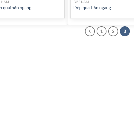
P NAM
DÉP NAM
p quai bản ngang
Dép quai bản ngang
1
2
3