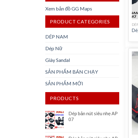
Xem bản đồ GG Maps
PRODUCT CATEGORIES
DÉ
Dép
DÉP NAM
Dép Nữ
Giày Sandal
SẢN PHẨM BÁN CHẠY
SẢN PHẨM MỚI
PRODUCTS
Dép bản nút siêu nhẹ AP
07