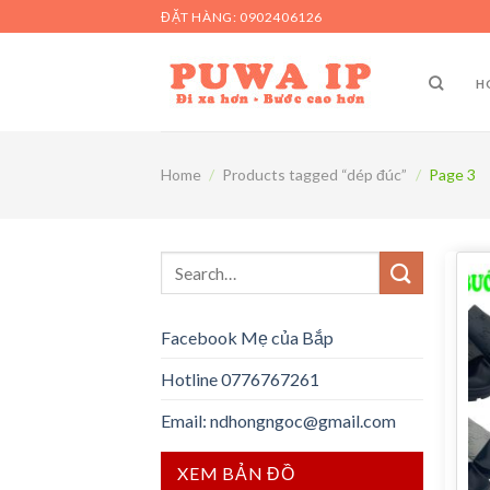
Skip
ĐẶT HÀNG: 0902406126
to
content
H
Home
/
Products tagged “dép đúc”
/
Page 3
Search
for:
Facebook Mẹ của Bắp
Hotline 0776767261
Email: ndhongngoc@gmail.com
XEM BẢN ĐỒ